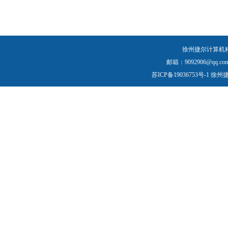
徐州捷尔计算机
邮箱：9092906@qq.com
苏ICP备19036753号-1
徐州捷尔