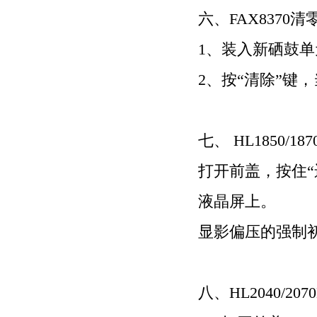
六、
FAX8370
清
1
、装入新硒鼓单
2
、按
“
清除
”
键，
七、
HL1850/187
打开前盖，按住
“
液晶屏上。
显影偏压的强制
八、
HL2040/20