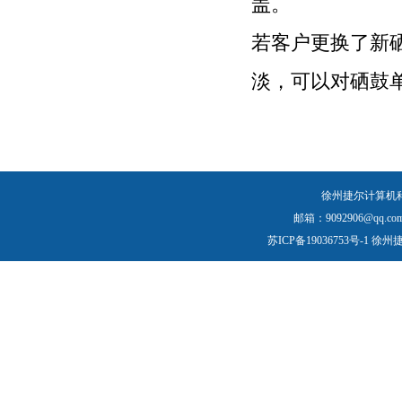
盖。
若客户更换了新
淡，可以对硒鼓
徐州捷尔计算机
邮箱：9092906@qq.com
苏ICP备19036753号-1
徐州捷尔