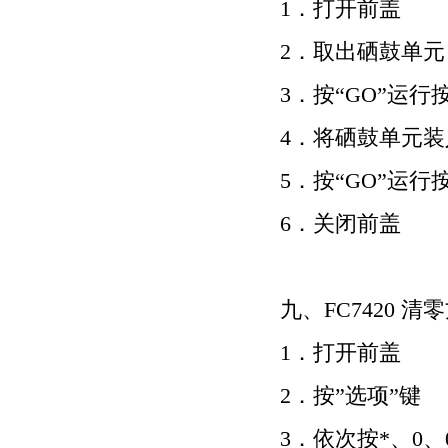
1
．打开前盖
2
．取出硒鼓单元
3
．按
“GO”
运行
4
．将硒鼓单元装
5
．按
“GO”
运行
6
．关闭前盖
九、
FC7420
清零
1
．打开前盖
2
．按
”
选项
”
键
3
．依次按
*
、
0
、