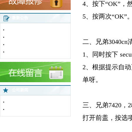
4
、按下
“OK”
，
5
、按两次
“OK”
最新公告
2016年春节放假通知
五一劳动节放假通知
二、兄弟
3040cn
加粉卡使用说明
网站改版通知
1
、同时按下
secur
2
、根据提示自动
单呀。
公司新闻
中国蜘蛛王苏北直营店网络监控全面..
三、兄弟
7420
，
2
免费上门服务
打开前盖，按选