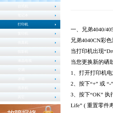
台式机
笔记本
打印机
一、兄弟
4040/40
复印机
兄弟
4040CN
彩色
传真机
当打印机出现
“Dr
投影机
液晶电视
当您更换新的硒
空调
1
、打开打印机电
冰箱
2
、按下
“+”
或
“-
洗衣机
3
、按下
“OK”
执
其它
Life” (
重置零件