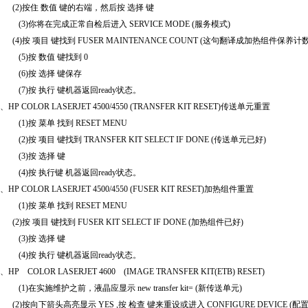
(2)
按住
数值
键的右端，然后按
选择
键
(3)
你将在完成正常自检后进入
SERVICE MODE (
服务模式
)
(4)
按
项目
键找到
FUSER MAINTENANCE COUNT (
这句翻译成加热组件保养计
(5)
按
数值
键找到
0
(6)
按
选择
键保存
(7)
按
执行
键机器返回
ready
状态。
、
HP COLOR LASERJET 4500/4550 (TRANSFER KIT RESET)
传送单元重置
(1)
按
菜单
找到
RESET MENU
(2)
按
项目
键找到
TRANSFER KIT SELECT IF DONE (
传送单元已好
)
(3)
按
选择
键
(4)
按
执行键
机器返回
ready
状态。
、
HP COLOR LASERJET 4500/4550 (FUSER KIT RESET)
加热组件重置
(1)
按
菜单
找到
RESET MENU
(2)
按
项目
键找到
FUSER KIT SELECT IF DONE (
加热组件已好
)
(3)
按
选择
键
(4)
按
执行
键机器返回
ready
状态。
、
HP
COLOR LASERJET 4600
(IMAGE TRANSFER KIT(ETB) RESET)
(1)
在实施维护之前，液晶应显示
new transfer kit= (
新传送单元
)
(2)
按向下箭头高亮显示
YES ,
按
检查
键来重设或进入
CONFIGURE DEVICE (
配