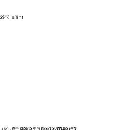
数器不知当否？
)
置设备
)
，选中
RESETS
中的
RESET SUPPLIES (
恢复