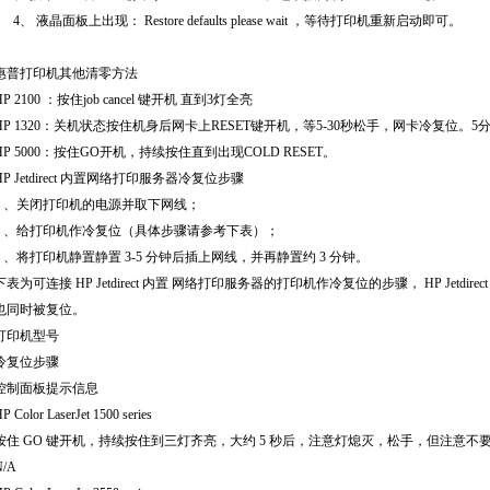
4
、 液晶面板上出现：
Restore defaults please wait
，等待打印机重新启动即可。
惠普打印机其他清零方法
HP 2100
：按住
job cancel
键开机 直到
3
灯全亮
HP 1320
：关机状态按住机身后网卡上
RESET
键开机，等
5-30
秒松手，网卡冷复位。
5
HP 5000
：按住
GO
开机，持续按住直到出现
COLD RESET
。
P Jetdirect
内置网络打印服务器冷复位步骤
1
、关闭打印机的电源并取下网线；
2
、给打印机作冷复位（具体步骤请参考下表）；
3
、将打印机静置静置
3-5
分钟后插上网线，并再静置约
3
分钟。
下表为可连接
HP Jetdirect
内置 网络打印服务器的打印机作冷复位的步骤，
HP Jetdirec
也同时被复位。
打印机型号
冷复位步骤
控制面板提示信息
P Color LaserJet 1500 series
按住
GO
键开机，持续按住到三灯齐亮，大约
5
秒后，注意灯熄灭，松手，但注意不
N/A