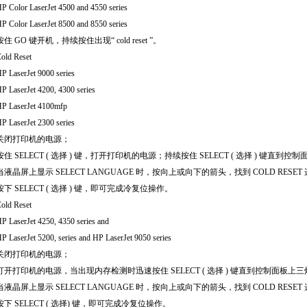
P Color LaserJet 4500 and 4550 series
P Color LaserJet 8500 and 8550 series
按住
GO
键开机，持续按住出现
“ cold reset ”
。
old Reset
P LaserJet 9000 series
P LaserJet 4200, 4300 series
P LaserJet 4100mfp
P LaserJet 2300 series
关闭打印机的电源；
按住
SELECT (
选择
)
键，打开打印机的电源；持续按住
SELECT (
选择
)
键直到控制
当液晶屏上显示
SELECT LANGUAGE
时，按向上或向下的箭头，找到
COLD RESET
按下
SELECT (
选择
)
键，即可完成冷复位操作。
old Reset
P LaserJet 4250, 4350 series and
P LaserJet 5200, series and HP LaserJet 9050 series
关闭打印机的电源；
打开打印机的电源，当出现内存检测时迅速按住
SELECT (
选择
)
键直到控制面板上三
当液晶屏上显示
SELECT LANGUAGE
时，按向上或向下的箭头，找到
COLD RESET
按下
SELECT (
选择
)
键，即可完成冷复位操作。