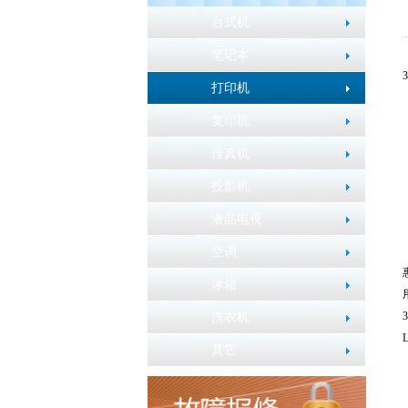
台式机
笔记本
3
打印机
复印机
传真机
投影机
液晶电视
空调
冰箱
洗衣机
L
其它