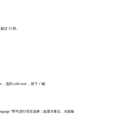
要超过
15
秒。
ge
，选到
cold reset
，按下
√
键。
language ”
即可进行语言选择；如需冷复位，当面板