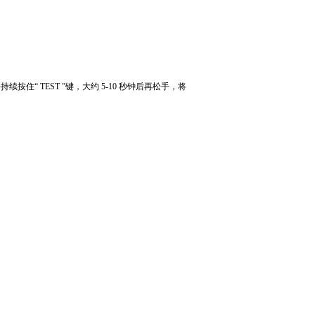
并持续按住
“ TEST ”
键，大约
5-10
秒钟后再松手，将
。