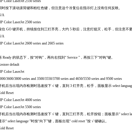
P Color LaserJet 2550 series
同时按下滚动滚筒键和粉红色键，但注意这个冷复位在指示灯上没有任何反映。
N/A
P Color LaserJet 2500 series
按住
GO
键开机，持续按住到三灯齐亮，大约
5
秒后，注意灯熄灭，松手，但注意不
N/A
P Color LaserJet 2600 series and 2605 series
再
Ready
的状态下，按
“
对钩
”
，再向右找到
“ Service ”
，再按三下
“
对钩
”
键。
estore default
P Color LaserJet
000/3600/3800 series and 3500/3550/3700 series and 4650/5550 series and 9500 series
开机后当出现内存检测时迅速按下
√
键，直到
3
灯齐亮，松手，面板显示
select langua
old Reset
P Color LaserJet 4600 series
P Color LaserJet 5500 series
开机后当出现内存检测时迅速按下
√
键，直到三灯齐亮，松开按钮；面板显示
“ select 
显示
“ select language ”
时按
“
向下
”
键，面板出现
“ cold reset ”
按
√
键确认。
old Reset