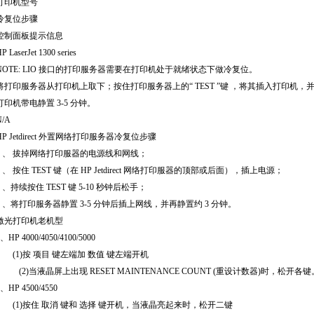
打印机型号
冷复位步骤
控制面板提示信息
P LaserJet 1300 series
NOTE: LIO
接口的打印服务器需要在打印机处于就绪状态下做冷复位。
将打印服务器从打印机上取下；按住打印服务器上的
“ TEST ”
键 ，将其插入打印机，
打印机带电静置
3-5
分钟。
N/A
P Jetdirect
外置网络打印服务器冷复位步骤
1
、 拔掉网络打印服器的电源线和网线；
2
、 按住
TEST
键（在
HP Jetdirect
网络打印服器的顶部或后面），插上电源；
3
、持续按住
TEST
键
5-10
秒钟后松手；
4
、将打印服务器静置
3-5
分钟后插上网线，并再静置约
3
分钟。
激光打印机老机型
、
HP 4000/4050/4100/5000
(1)
按
项目
键左端加
数值
键左端开机
(2)
当液晶屏上出现
RESET MAINTENANCE COUNT (
重设计数器
)
时，松开各键
、
HP 4500/4550
(1)
按住
取消
键和
选择
键开机，当液晶亮起来时，松开二键