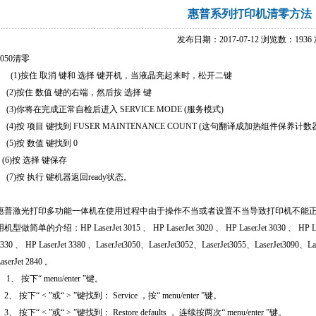
惠普系列打印机清零方法
发布日期：2017-07-12 浏览数：1936
050
清零
(1)
按住
取消
键和
选择
键开机，当液晶亮起来时，松开二键
(2)
按住
数值
键的右端，然后按
选择
键
(3)
你将在完成正常自检后进入
SERVICE MODE (
服务模式
)
(4)
按
项目
键找到
FUSER MAINTENANCE COUNT (
这句翻译成加热组件保养计数
(5)
按
数值
键找到
0
(6)
按
选择
键保存
(7)
按
执行
键机器返回
ready
状态。
惠普激光打印多功能一体机在使用过程中由于操作不当或者设置不当导致打印机不能
用机型做简单的介绍：
HP LaserJet 3015
、
HP LaserJet 3020
、
HP LaserJet 3030
、
HP L
3330
、
HP LaserJet 3380
、
LaserJet3050
、
LaserJet3052
、
LaserJet3055
、
LaserJet3090
、
La
aserJet 2840
。
1
、 按下
“ menu/enter ”
键。
2
、 按下
“ < ”
或
“ > ”
键找到：
Service
，按
“ menu/enter ”
键。
3
、 按下
“ < ”
或
“ > ”
键找到：
Restore defaults
， 连续按两次
“ menu/enter ”
键。