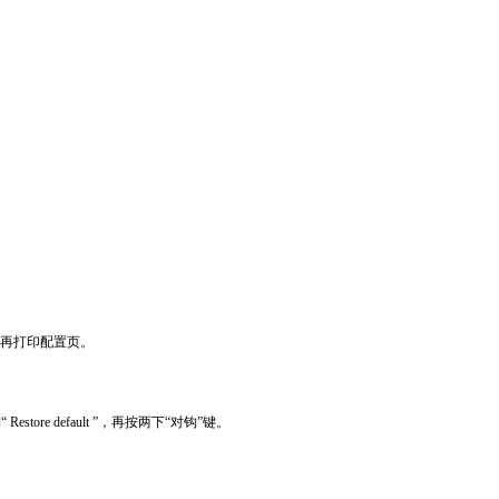
。
再打印配置页。
到
“ Restore default ”
，再按两下
“
对钩
”
键。