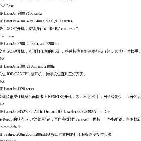
old Reset
P LaserJet 8000 8150 series
P LaserJet 4100, 4050, 4000, 5000 ,5100 series
按住
GO
键开机，持续按住直到出现
“ cold reset ”
。
old Reset
P LaserJet 2200, 2200dn, and 2200dtn
按住
GO
键开机， 打开打印机的电源 ， 持续按住直到注意灯亮（约
5-10
秒）时松手 
N/A
P LaserJet 2100, 2100n, and 2100tn
按住
JOB CANCEL
键开机，持续按住直到三灯齐亮。
N/A
P LaserJet 1320 series
关机状态按住机身后面网卡上
RESET
键开机，等
5-30
秒松手，网卡冷复位，
5
分钟后
N/A
P LaserJet 3052/3055 All-in-One and HP LaserJet 3390/3392 All-in-One
在
Ready
的状态下，按
“
菜单
”
键，再向右找到
“ Service ”
，再按一下
“
对钩
”
键。向右找
estore default
P Jetdirect200m,250m,280mLIO
接口内置网络打印服务器冷复位步骤