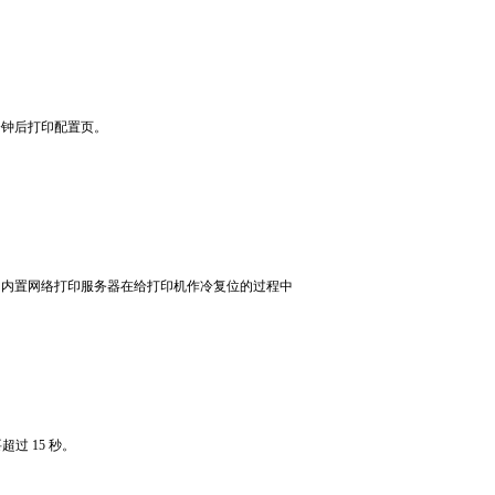
分钟后打印配置页。
t
内置网络打印服务器在给打印机作冷复位的过程中
要超过
15
秒。