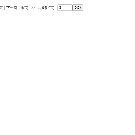
页
|
下一页
|
末页
>>
共:0条 0页