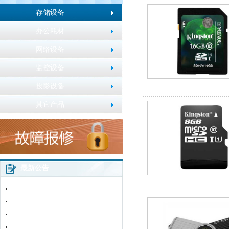
存储设备
办公耗材
网络设备
监控设备
投影设备
金士顿SDHC闪存卡（1
其它产品
最新公告
金士顿microSDHC 闪存
2016年春节放假通知
五一劳动节放假通知
加粉卡使用说明
网站改版通知