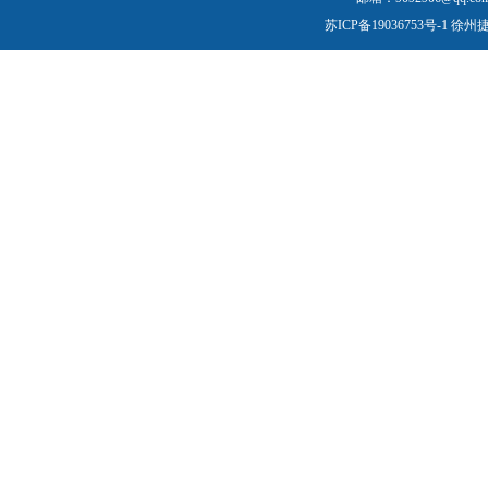
苏ICP备19036753号-1
徐州捷尔