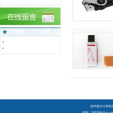
金士顿U盘 DT101 G2（
公司新闻
中国蜘蛛王苏北直营店网络监控全面..
免费上门服务
多功能读卡器（四合
徐州捷尔计算机
邮箱：9092906@qq.com