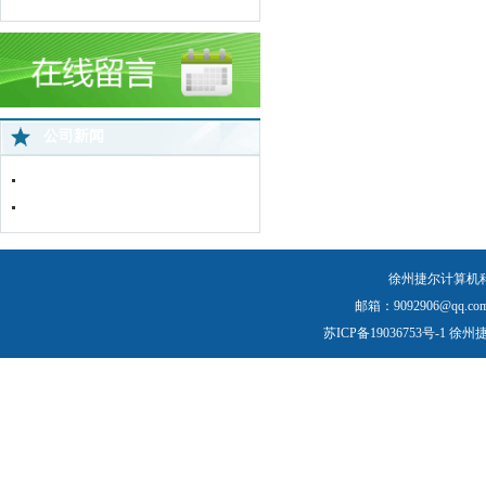
公司新闻
中国蜘蛛王苏北直营店网络监控全面..
免费上门服务
徐州捷尔计算机
邮箱：9092906@qq.com
苏ICP备19036753号-1
徐州捷尔