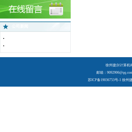
公司新闻
中国蜘蛛王苏北直营店网络监控全面..
免费上门服务
徐州捷尔计算机
邮箱：9092906@qq.com
苏ICP备19036753号-1
徐州捷尔