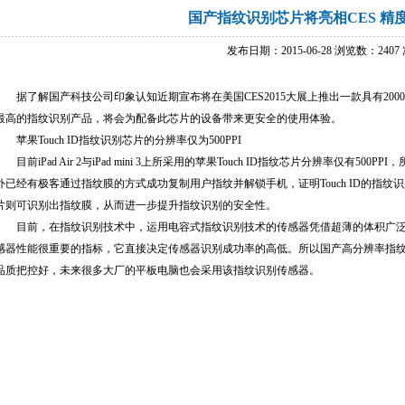
国产指纹识别芯片将亮相CES 精
发布日期：2015-06-28 浏览数：2407
据了解国产科技公司印象认知近期宣布将在美国CES2015大展上推出一款具有200
最高的指纹识别产品，将会为配备此芯片的设备带来更安全的使用体验。
苹果Touch ID指纹识别芯片的分辨率仅为500PPI
目前iPad Air 2与iPad mini 3上所采用的苹果Touch ID指纹芯片分辨率仅有5
外已经有极客通过指纹膜的方式成功复制用户指纹并解锁手机，证明Touch ID的指纹识
片则可识别出指纹膜，从而进一步提升指纹识别的安全性。
目前，在指纹识别技术中，运用电容式指纹识别技术的传感器凭借超薄的体积广泛
感器性能很重要的指标，它直接决定传感器识别成功率的高低。所以国产高分辨率指
品质把控好，未来很多大厂的平板电脑也会采用该指纹识别传感器。