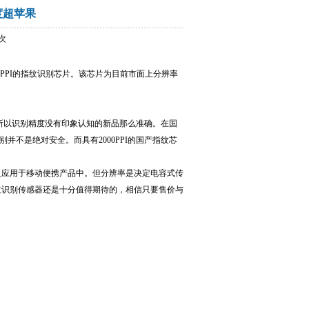
度超苹果
 次
0PPI的指纹识别芯片。该芯片为目前市面上分辨率
00PPI，所以识别精度没有印象认知的新品那么准确。在国
别并不是绝对安全。而具有2000PPI的国产指纹芯
应用于移动便携产品中。但分辨率是决定电容式传
纹识别传感器还是十分值得期待的，相信只要售价与