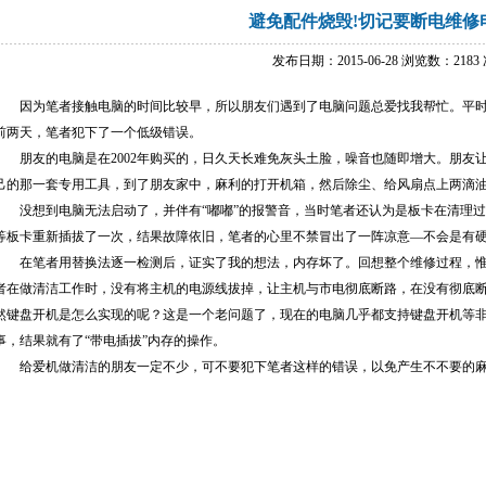
避免配件烧毁!切记要断电维修
发布日期：2015-06-28 浏览数：2183
因为笔者接触电脑的时间比较早，所以朋友们遇到了电脑问题总爱找我帮忙。平时遇
前两天，笔者犯下了一个低级错误。
朋友的电脑是在2002年购买的，日久天长难免灰头土脸，噪音也随即增大。朋友
己的那一套专用工具，到了朋友家中，麻利的打开机箱，然后除尘、给风扇点上两滴
没想到电脑无法启动了，并伴有“嘟嘟”的报警音，当时笔者还认为是板卡在清理过
等板卡重新插拔了一次，结果故障依旧，笔者的心里不禁冒出了一阵凉意—不会是有
在笔者用替换法逐一检测后，证实了我的想法，内存坏了。回想整个维修过程，惟
者在做清洁工作时，没有将主机的电源线拔掉，让主机与市电彻底断路，在没有彻底断
然键盘开机是怎么实现的呢？这是一个老问题了，现在的电脑几乎都支持键盘开机等
事，结果就有了“带电插拔”内存的操作。
给爱机做清洁的朋友一定不少，可不要犯下笔者这样的错误，以免产生不不要的