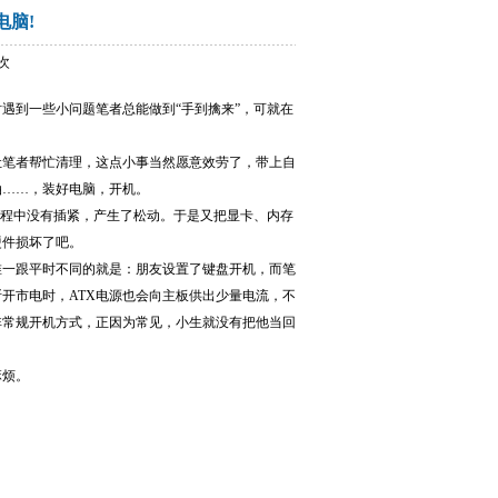
电脑!
 次
到一些小问题笔者总能做到“手到擒来”，可就在
让笔者帮忙清理，这点小事当然愿意效劳了，带上自
油……，装好电脑，开机。
程中没有插紧，产生了松动。于是又把显卡、内存
硬件损坏了吧。
一跟平时不同的就是：朋友设置了键盘开机，而笔
开市电时，ATX电源也会向主板供出少量电流，不
非常规开机方式，正因为常见，小生就没有把他当回
麻烦。