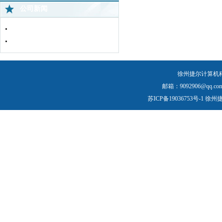
公司新闻
中国蜘蛛王苏北直营店网络监控全面..
免费上门服务
徐州捷尔计算机
邮箱：9092906@qq.com
苏ICP备19036753号-1
徐州捷尔