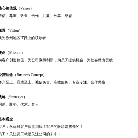
核心价值观
（
Values
）
诚信、尊重、敬业、合作、共赢、分享、感恩
愿景
（
Vision
）
成为徐州地区
IT
行业的领导者
使命
（
Mission
）
为客户创造价值，为公司赢得利润，为员工提供机会，为社会做出贡献
经营理念
（
Business Concept
）
客户至上、品质至上、诚信负责、高效服务、专业专注、合作共赢
战略
（
Strategies
）
明道、取势、优术、育人
基本观念
客户：永远对客户负责到底！客户的眼睛是雪亮的！
员工：关注员工就是关注公司的未来！